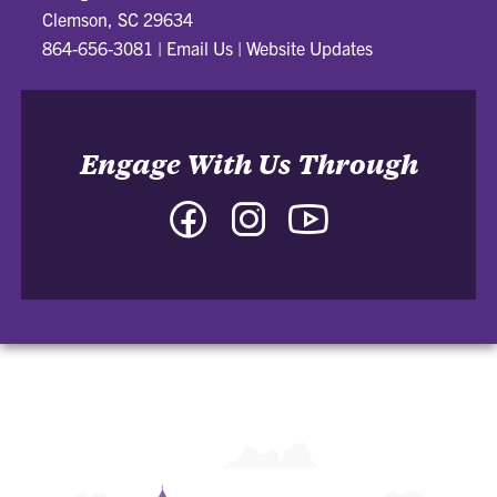
Clemson, SC 29634
864-656-3081
|
Email Us
|
Website Updates
Engage With Us Through
Facebook
Instagram
YouTube
-
-
-
College
College
College
of
of
of
Arts
Arts
Arts
and
and
and
Humanities
Humanities
Humanities